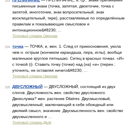
ПРЕПИНАНИЕ
— ПРЕПИНАНИЕ, я, ср.: знаки препинания
103
письменные знаки (точка, запятая, двоеточие, точка с
запятой, многоточие, знак вопросительный, знак
восклицательный, тире), расставляемые по определённым
правилам и показывающие смысловое и
интонационное&#8230; …
Толковый словарь Ожегова
точка
— ТОЧКА, и, жен. 1. След от прикосновения, укола
104
чем н. острым (кончиком карандаша, пера, иглы), вообще
маленькое круглое пятнышко. Ситец в красных точках. «И»
с точкой (і). Ставить точку (точки) над (на) «и» (перен.:
уточнять, не оставляя ничего&#8230; …
Толковый словарь Ожегова
ДВУСЛОЖНЫЙ
— ДВУСЛОЖНЫЙ, состоящий из двух
105
слогов. Двусложность жен. свойство двусложного.
Двоеслужка? жен. растение Dilatres. Двусмысловый,
двусмысленный, заключающий в себе обоюдный или
двоякий смысл, значение. Двусмысленность жен. свойство
двусмысленного и …
Толковый словарь Даля