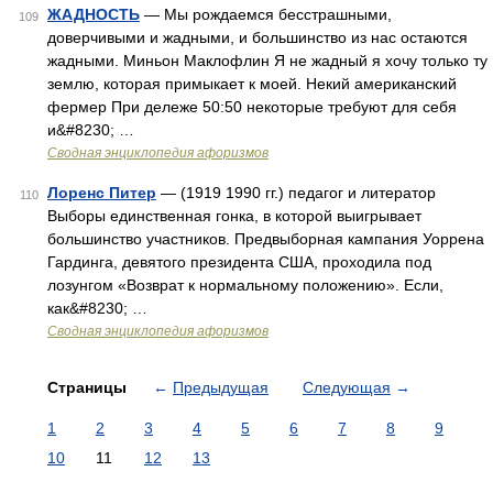
ЖАДНОСТЬ
— Мы рождаемся бесстрашными,
109
доверчивыми и жадными, и большинство из нас остаются
жадными. Миньон Маклофлин Я не жадный я хочу только ту
землю, которая примыкает к моей. Некий американский
фермер При дележе 50:50 некоторые требуют для себя
и&#8230; …
Сводная энциклопедия афоризмов
Лоренс Питер
— (1919 1990 гг.) педагог и литератор
110
Выборы единственная гонка, в которой выигрывает
большинство участников. Предвыборная кампания Уоррена
Гардинга, девятого президента США, проходила под
лозунгом «Возврат к нормальному положению». Если,
как&#8230; …
Сводная энциклопедия афоризмов
Страницы
←
Предыдущая
Следующая
→
1
2
3
4
5
6
7
8
9
10
11
12
13