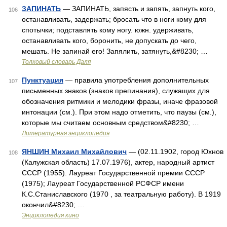
ЗАПИНАТЬ
— ЗАПИНАТЬ, запясть и запять, запнуть кого,
106
останавливать, задержать; бросать что в ноги кому для
спотычки; подставлять кому ногу. южн. удерживать,
останавливать кого, боронить, не допускать до чего,
мешать. Не запинай его! Запялить, затянуть,&#8230; …
Толковый словарь Даля
Пунктуация
— правила употребления дополнительных
107
письменных знаков (знаков препинания), служащих для
обозначения ритмики и мелодики фразы, иначе фразовой
интонации (см.). При этом надо отметить, что паузы (см.),
которые мы считаем основным средством&#8230; …
Литературная энциклопедия
ЯНШИН Михаил Михайлович
— (02.11.1902, город Юхнов
108
(Калужская область) 17.07.1976), актер, народный артист
СССР (1955). Лауреат Государственной премии СССР
(1975); Лауреат Государственной РСФСР имени
К.С.Станиславского (1970 , за театральную работу). В 1919
окончил&#8230; …
Энциклопедия кино